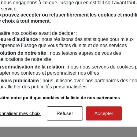
nous engageons à ce que l'usage qui en est fait soit avant tout 
rsmaeker, T. Brown ou encore Edmond Russo et Shlomi Tuizer po
 service.
vence 2013) Comme interprète, il travaille avec les chorégraph
 pouvez accepter ou refuser librement les cookies et modif
 et les fantômes, Les Gonflés), Charlotte Rousseau (Oubli Total
e choix à tout moment.
ire Jenny (T’es qui toi ?, (E+)E 2 ) mais aussi le collectif Le Pô
aître nos cookies avant de décider :
FECT MOMENT, 3h33…), Christian Ubl (La Cinquième saison), a
sure d’audience
: nous réalisons des statistiques pour mieux
gnaud). Par ailleurs, il a monté sa propre compagnie, Blandine, 
mprendre l’usage que vous faites du site et de nos services
olution de notre site
: nous testons auprès de vous des
Facebook
rouvez Yoann Hourcade sur :
éliorations de notre site
rsonnalisation de la relation
: nous nous servons de cookies 
apter nos contenus et personnaliser nos offres
ivers publicitaire
: nous utilisons avec nos partenaires des co
ur afficher des publicités personnalisées
ître notre politique cookies et la liste de nos partenaires
onnaliser mes choix
Refuser
Accepter