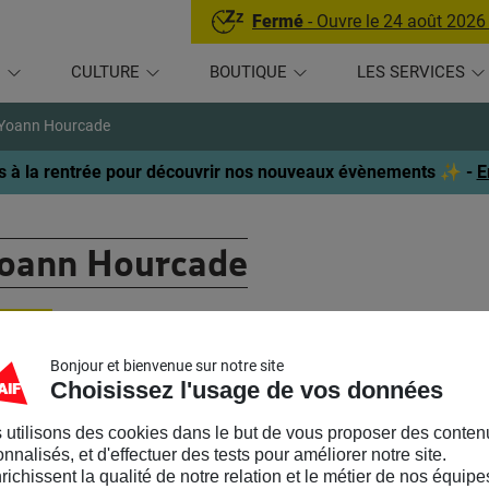
Fermé
- Ouvre le 24 août 2026
U
CULTURE
BOUTIQUE
LES SERVICES
Yoann Hourcade
 à la rentrée pour découvrir nos nouveaux évènements ✨ -
E
oann Hourcade
RTISTE
Bonjour et bienvenue sur notre site
ès avoir commencé la danse à l’île de la Réunion avec Sandrine
Choisissez l'usage de vos données
is, où il cultive son penchant pour le contact-improvisation auprè
nnette Barthélémy et pour la composition auprès de Christine 
 utilisons des cookies dans le but de vous proposer des conten
ces de A. Preljocaj, H. Sheshter et participe à une création de 
nnalisés, et d'effectuer des tests pour améliorer notre site.
nrichissent la qualité de notre relation et le métier de nos équipe
servatoire. À travers différents stages et masterclass, il aborde 