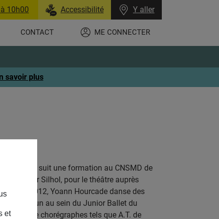
 à 10h00
Accessibilité
Y aller
CONTACT
ME CONNECTER
n savoir plus
 Chaoulli, il suit une formation au CNSMD de
s de Didier Silhol, pour le théâtre auprès
Gérard. En 2012, Yoann Hourcade danse des
us
Thomas Lebrun au sein du Junior Ballet du
s et
le travail de chorégraphes tels que A.T. de