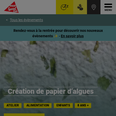
Ouvr
Aller
Voir
Voir
Tous les évènements
au
le
le
menu
contenu
pied
Rendez-vous à la rentrée pour découvrir nos nouveaux
principal
de
évènements ✨ -
En savoir plus
page
Création de papier d’algues
ATELIER
ALIMENTATION
ENFANTS
8 ANS +