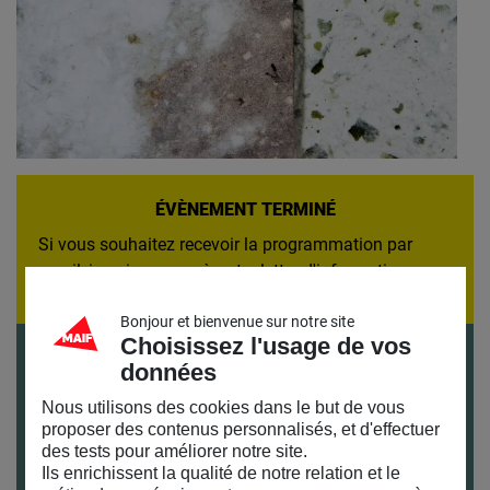
ÉVÈNEMENT TERMINÉ
Si vous souhaitez recevoir la programmation par
email,
inscrivez-vous à notre lettre d'information
Bonjour et bienvenue sur notre site
Choisissez l'usage de vos
Tarifs
données
Gratuit sur inscription
Nous utilisons des cookies dans le but de vous
Durée
proposer des contenus personnalisés, et d'effectuer
1h
des tests pour améliorer notre site.
Ils enrichissent la qualité de notre relation et le
Publics