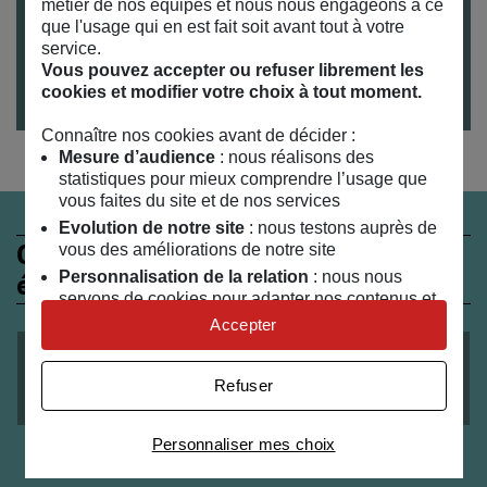
métier de nos équipes et nous nous engageons à ce
Enfants à partir de 8 ans
que l'usage qui en est fait soit avant tout à votre
service.
Accès
Vous pouvez accepter ou refuser librement les
Atelier réservé aux enfants
cookies et modifier votre choix à tout moment.
Connaître nos cookies avant de décider :
Mesure d’audience
: nous réalisons des
statistiques pour mieux comprendre l’usage que
vous faites du site et de nos services
Evolution de notre site
: nous testons auprès de
Ces évènements peuvent
vous des améliorations de notre site
Personnalisation de la relation
: nous nous
également vous intéresser
servons de cookies pour adapter nos contenus et
personnaliser nos offres
Accepter
Univers publicitaire
: nous utilisons avec nos
ATELIER
ADULTES
le
27
/
11
/
2021
partenaires des cookies pour afficher des
Refuser
publicités personnalisées
Cuisine ta spiruline
Connaître notre politique cookies et la liste de nos
Personnaliser mes choix
partenaires