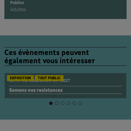
Publics
Adultes
Ces évènements peuvent
également vous intéresser
EXPOSITION
TOUT PUBLIC
du
17
/
10
/
2026
au
24
/
07
/
2027
Semons nos resistances