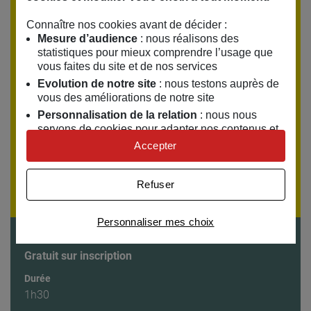
Connaître nos cookies avant de décider :
Encore un peu de patience, les réservations ouvrent le
Mesure d’audience
: nous réalisons des
jeudi 1 octobre 2026
. Si vous souhaitez être alerté(e),
statistiques pour mieux comprendre l’usage que
laissez-nous votre email.
vous faites du site et de nos services
Evolution de notre site
: nous testons auprès de
Votre adresse email
vous des améliorations de notre site
Personnalisation de la relation
: nous nous
servons de cookies pour adapter nos contenus et
personnaliser nos offres
Être alerté(e)
Accepter
Univers publicitaire
: nous utilisons avec nos
partenaires des cookies pour afficher des
Refuser
Voir toutes les séances
publicités personnalisées
Connaître notre politique cookies et la liste de nos
Personnaliser mes choix
partenaires
Tarifs
Gratuit sur inscription
Durée
1h30