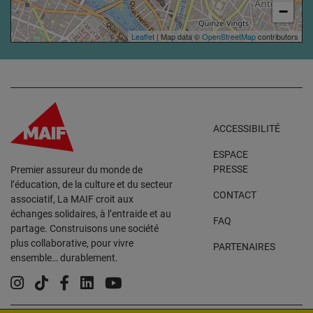
−
Leaflet
| Map data ©
OpenStreetMap
contributors
ACCESSIBILITÉ
ESPACE
PRESSE
Premier assureur du monde de
l’éducation, de la culture et du secteur
CONTACT
associatif, La MAIF croit aux
échanges solidaires, à l’entraide et au
FAQ
partage. Construisons une société
plus collaborative, pour vivre
PARTENAIRES
ensemble… durablement.
Instagram
Tiktok
Facebook
Linkedin
YouTube