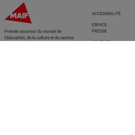
ACCESSIBILITÉ
ESPACE
PRESSE
Premier assureur du monde de
l’éducation, de la culture et du secteur
CONTACT
associatif, La MAIF croit aux
échanges solidaires, à l’entraide et au
FAQ
partage. Construisons une société
plus collaborative, pour vivre
PARTENAIRES
ensemble… durablement.
Instagram
Tiktok
Facebook
Linkedin
YouTube
Espace personnel
Politique de confidentialité
Conditions générales d’utilisation
Accessibilité partiellement conforme
Plan du site
Cookies
Personnalisation des cookies