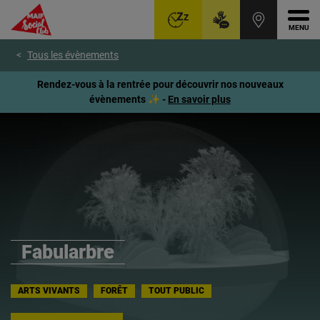
Ouvr
Aller
Voir
Voir
Tous les évènements
au
le
le
menu
contenu
pied
Rendez-vous à la rentrée pour découvrir nos nouveaux
principal
de
évènements ✨ -
En savoir plus
page
Fabularbre
ARTS VIVANTS
FORÊT
TOUT PUBLIC