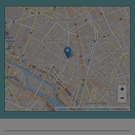
+
−
Leaflet
| Map data ©
OpenStreetMap
contributors