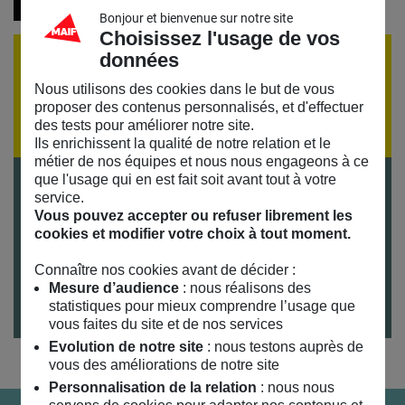
Bonjour et bienvenue sur notre site
Choisissez l'usage de vos
données
ÉVÈNEMENT TERMINÉ
Nous utilisons des cookies dans le but de vous
Si vous souhaitez recevoir la programmation par
proposer des contenus personnalisés, et d'effectuer
email,
inscrivez-vous à notre lettre d'information
des tests pour améliorer notre site.
Ils enrichissent la qualité de notre relation et le
métier de nos équipes et nous nous engageons à ce
que l'usage qui en est fait soit avant tout à votre
Tarifs
service.
Gratuit sur inscription
Vous pouvez accepter ou refuser librement les
cookies et modifier votre choix à tout moment.
Durée
30 mn
Connaître nos cookies avant de décider :
Publics
Mesure d’audience
: nous réalisons des
statistiques pour mieux comprendre l’usage que
Tout public
vous faites du site et de nos services
Evolution de notre site
: nous testons auprès de
vous des améliorations de notre site
Personnalisation de la relation
: nous nous