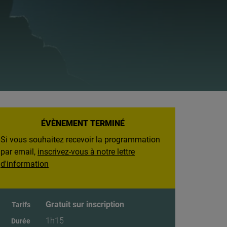
ÉVÈNEMENT TERMINÉ
Si vous souhaitez recevoir la programmation
par email,
inscrivez-vous à notre lettre
d'information
Gratuit sur inscription
Tarifs
1h15
Durée