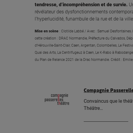
tendresse, d’incompréhension et de survie.
Un
révélateur des dysfonctionnements contemporai
l’hyperlucidité, funambule de la rue et de la vi
Mise en scène
: Clotilde Labbé / Avec : Samuel Desfontaines 
cette création :
DRAC Normandie, Préfecture du Calvados, Dép
d’Hérouville-Saint-Clair,
Caen, Argentan, Colombelles, Le Festiv
Quai des Arts, La Centrifugeuz à Caen,
Le K-Rabo à Rabodanges
du Plan de Relance 2021 de la Drac Normandie. Crédit : Emilie
Compagnie Passerell
Convaincus que le théât
Théâtre…