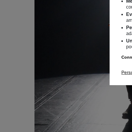
Me
co
Ev
am
Pe
ad
Un
po
Conna
Pers