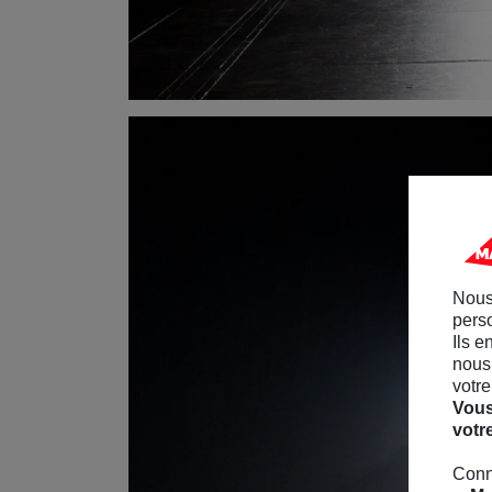
Nous
perso
Ils e
nous 
votre
Vous
votr
Conn