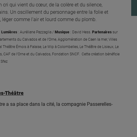
 cri qui vient du cœur, de la colère et du silence,
ns. Un oscillement du personnage entre la folie et
lle, léger comme l’air et lourd comme du plomb.
/
Lumières
:
Auréliane Pazzaglia /
Musique
: David Hess.
Partenaires
sur
artements du Calvados et
de l’Orne, Agglomération de Caen la mer, Villes
al Théâtre Émois à Falaise, Le Wip à
Colombelles, Le Théâtre de Lisieux, Le
, CAF de l’Orne et du Calvados, Fondation SNCF.
Cette création bénéficie
 Sfez
es-Théâtre
re a sa place dans la cité, la compagnie Passerelles-