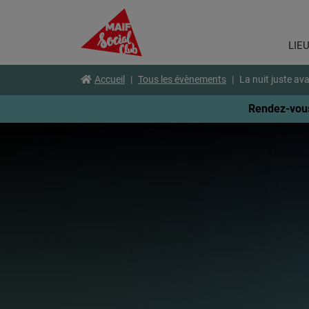
LIE
Aller
Voir
Voir
Accueil
Tous les évènements
La nuit juste ava
au
le
le
menu
contenu
pied
Rendez-vous
principal
de
page