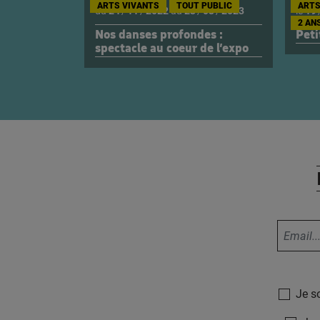
ARTS VIVANTS
TOUT PUBLIC
ARTS
du
24
/
11
/
2022
au
23
/
03
/
2023
le
19
2 ANS
Nos danses profondes :
Peti
spectacle au coeur de l’expo
Je s