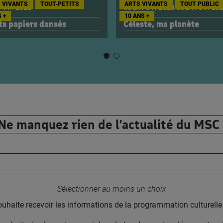
 VIVANTS
TOUT-PETITS
ARTS VIVANTS
TOUT PUBLIC
/
11
/
2022
du
21
/
04
/
2023
au
24
/
04
/
20
 +
10 ANS +
ts papiers dansés
Céleste, ma planète
Ne manquez rien de l’actualité du MSC 
Votre adresse email :
Sélectionner au moins un choix
ouhaite recevoir les informations de la programmation culturel