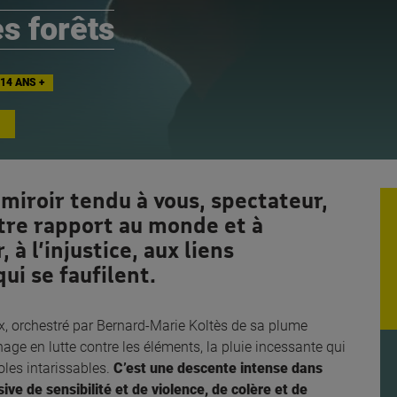
es forêts
14 ANS +
miroir tendu à vous, spectateur,
tre rapport au monde et à
 à l’injustice, aux liens
ui se faufilent.
x, orchestré par Bernard-Marie Koltès de sa plume
age en lutte contre les éléments, la pluie incessante qui
roles intarissables.
C’est une descente intense dans
ive de sensibilité et de violence, de colère et de