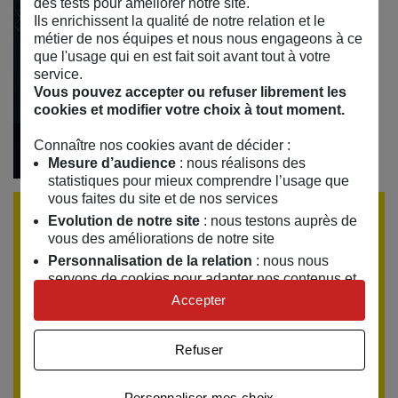
des tests pour améliorer notre site.
Ils enrichissent la qualité de notre relation et le
métier de nos équipes et nous nous engageons à ce
que l'usage qui en est fait soit avant tout à votre
service.
Vous pouvez accepter ou refuser librement les
cookies et modifier votre choix à tout moment.
Connaître nos cookies avant de décider :
Mesure d’audience
: nous réalisons des
statistiques pour mieux comprendre l’usage que
vous faites du site et de nos services
Réserver une place
Evolution de notre site
: nous testons auprès de
vous des améliorations de notre site
Personnalisation de la relation
: nous nous
Encore un peu de patience, les réservations ouvrent le
servons de cookies pour adapter nos contenus et
dimanche 27 décembre 2026
. Si vous souhaitez être
personnaliser nos offres
Accepter
alerté(e), laissez-nous votre email.
Univers publicitaire
: nous utilisons avec nos
partenaires des cookies pour afficher des
Votre adresse email
Refuser
publicités personnalisées
Connaître notre politique cookies et la liste de nos
Personnaliser mes choix