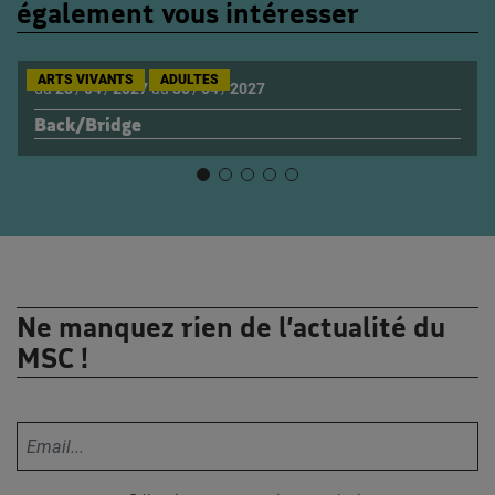
également vous intéresser
ARTS VIVANTS
ADULTES
du
28
/
04
/
2027
au
30
/
04
/
2027
Back/Bridge
Ne manquez rien de l’actualité du
MSC !
Votre adresse email :