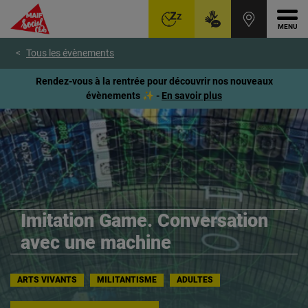
Ouvr
Aller
Voir
Voir
Tous les évènements
au
le
le
menu
contenu
pied
Rendez-vous à la rentrée pour découvrir nos nouveaux
principal
de
évènements ✨ -
En savoir plus
page
Imitation Game. Conversation
avec une machine
ARTS VIVANTS
MILITANTISME
ADULTES