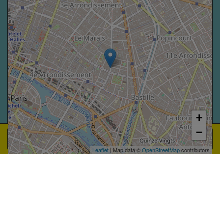
+
−
Réserver
Leaflet
| Map data ©
OpenStreetMap
contributors
ACCESSIBILITÉ