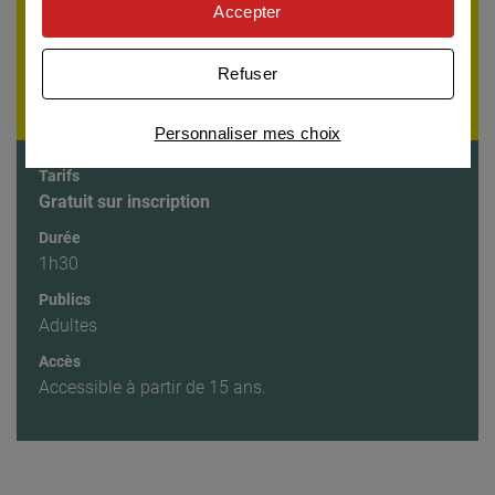
personnaliser nos offres
Accepter
ÉVÈNEMENT TERMINÉ
Univers publicitaire
: nous utilisons avec nos
partenaires des cookies pour afficher des
Si vous souhaitez recevoir la programmation par
Refuser
publicités personnalisées
email,
inscrivez-vous à notre lettre d'information
Connaître notre politique cookies et la liste de nos
Personnaliser mes choix
partenaires
Tarifs
Gratuit sur inscription
Durée
1h30
Publics
Adultes
Accès
Accessible à partir de 15 ans.