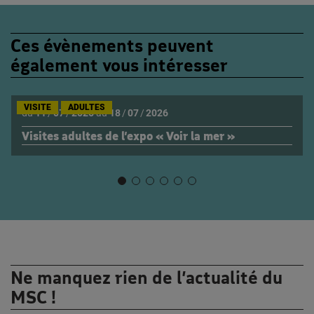
Ces évènements peuvent
également vous intéresser
VISITE
ADULTES
du
11
/
07
/
2026
au
18
/
07
/
2026
Visites adultes de l’expo « Voir la mer »
Ne manquez rien de l’actualité du
MSC !