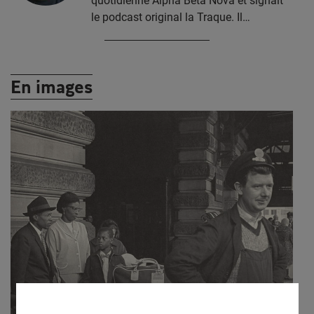
quotidienne Alpha Beta Nova et signait
le podcast original la Traque. Il…
En images