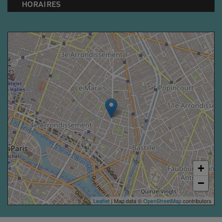
HORAIRES
+
−
Leaflet
| Map data ©
OpenStreetMap
contributors