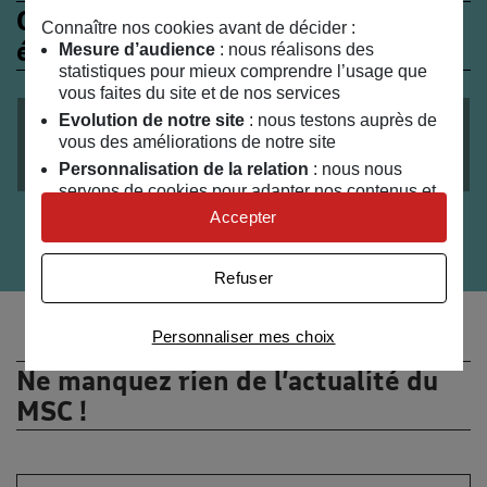
Ces évènements peuvent
Connaître nos cookies avant de décider :
également vous intéresser
Mesure d’audience
: nous réalisons des
statistiques pour mieux comprendre l’usage que
vous faites du site et de nos services
VISITE
ADULTES
Evolution de notre site
: nous testons auprès de
le
11
/
06
/
2026
vous des améliorations de notre site
Visite nocturne adultes de l’expo « Voir la mer »
Personnalisation de la relation
: nous nous
servons de cookies pour adapter nos contenus et
personnaliser nos offres
Accepter
Univers publicitaire
: nous utilisons avec nos
partenaires des cookies pour afficher des
Refuser
publicités personnalisées
Connaître notre politique cookies et la liste de nos
Personnaliser mes choix
partenaires
Ne manquez rien de l’actualité du
MSC !
Votre adresse email :