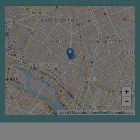
+
−
Leaflet
| Map data ©
OpenStreetMap
contributors