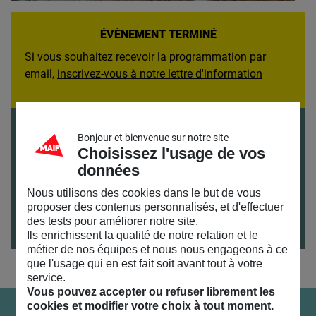
ÉVÈNEMENT TERMINÉ
Si vous souhaitez recevoir la programmation par
email,
inscrivez-vous à notre lettre d'information
Tarifs
Bonjour et bienvenue sur notre site
Gratuit sur inscription
Choisissez l'usage de vos
données
Durée
1h30
Nous utilisons des cookies dans le but de vous
proposer des contenus personnalisés, et d'effectuer
Publics
des tests pour améliorer notre site.
Adultes
Ils enrichissent la qualité de notre relation et le
métier de nos équipes et nous nous engageons à ce
que l'usage qui en est fait soit avant tout à votre
service.
Vous pouvez accepter ou refuser librement les
cookies et modifier votre choix à tout moment.