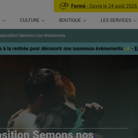
Fermé
- Ouvre le 24 août 2026
U
CULTURE
BOUTIQUE
LES SERVICES
’exposition Semons nos résistances
 à la rentrée pour découvrir nos nouveaux évènements ✨ -
E
osition Semons nos