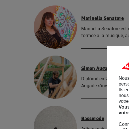
Marinella Senatore
Marinella Senatore est n
formée à la musique, a
Simon Augade
Nous
Diplômé en 2011 de l’É
perso
Augade s’investit tout 
Ils e
nous 
votre
Vous
votr
Basserode
Conn
Artiste majeur de la s