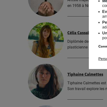
Me
en 1958 à Nice. Formé à
co
Ev
am
Pe
ad
Célia Cassaï
Un
po
Diplômée des Beaux-Arts
Conna
plasticienne dont le tra
Pers
Tiphaine Calmettes
Tiphaine Calmettes est 
Son travail explore le