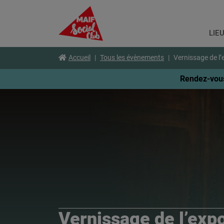
LIE
Aller
Voir
Voir
Accueil
Tous les évènements
Vernissage de l
au
le
le
menu
contenu
pied
Rendez-vous
principal
de
page
Vernissage de l’exp