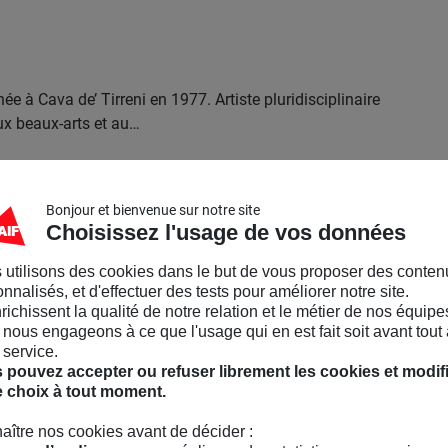
ée à Cava de’ Tirreni en 1977. Artiste pluridisciplinaire
ux beaux-arts et au…
Bonjour et bienvenue sur notre site
Choisissez l'usage de vos données
 utilisons des cookies dans le but de vous proposer des conten
cole Européenne Supérieure d’Art de Bretagne, Simon
nnalisés, et d'effectuer des tests pour améliorer notre site.
entier dans des corps-à-corps le confrontant…
nrichissent la qualité de notre relation et le métier de nos équipe
nous engageons à ce que l'usage qui en est fait soit avant tout 
 service.
 pouvez accepter ou refuser librement les cookies et modif
e choix à tout moment.
aître nos cookies avant de décider :
cène contemporaine française, Jérôme Basserode est né