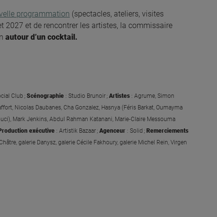
velle programmation
(spectacles, ateliers, visites
et 2027 et de rencontrer les artistes, la commissaire
n
autour d’un cocktail.
cial Club ;
Scénographie
: Studio Brunoir ;
Artistes
: Agrume, Simon
haffort, Nicolas Daubanes, Cha Gonzalez, Hasnya (Féris Barkat, Oumayma
Souci), Mark Jenkins, Abdul Rahman Katanani, Marie‑Claire Messouma
Production exécutive
: Artistik Bazaar ;
Agenceur
: Solid ;
Remerciements
Châtre, galerie Danysz, galerie Cécile Fakhoury, galerie Michel Rein, Virgen