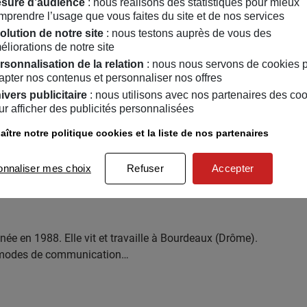
sure d’audience
: nous réalisons des statistiques pour mieux
 l’École nationale supérieure…
mprendre l’usage que vous faites du site et de nos services
olution de notre site
: nous testons auprès de vous des
éliorations de notre site
rsonnalisation de la relation
: nous nous servons de cookies 
apter nos contenus et personnaliser nos offres
ivers publicitaire
: nous utilisons avec nos partenaires des co
ur afficher des publicités personnalisées
 de Marseille en 2018, Célia Cassaï est une artiste
ître notre politique cookies et la liste de nos partenaires
vail se déploie entre sculpture…
onnaliser mes choix
Refuser
Accepter
née en 1988. Elle vit et travaille à Bourdeaux (Drôme).
s modes de communication…