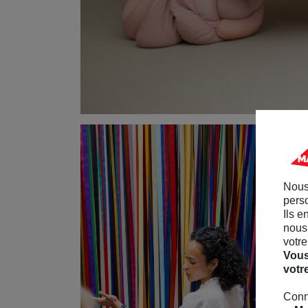
Nous
perso
Ils e
nous 
votre
Vous
votr
Conn