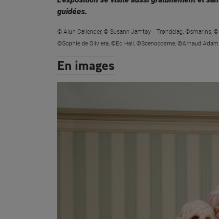
guidées.
© Alun Callender, © Susann Jamtøy _ Trøndelag, ©smarins, 
©Sophie de Oliviera, ©Ed Hall, ©Scenocosme, ©Arnaud Adami, 
En images