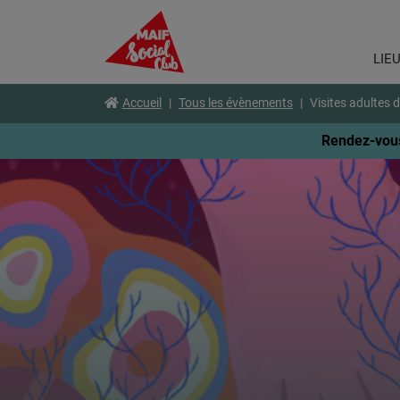
LIE
Aller
Voir
Voir
Accueil
Tous les évènements
Visites adultes 
au
le
le
menu
contenu
pied
Rendez-vous
principal
de
page