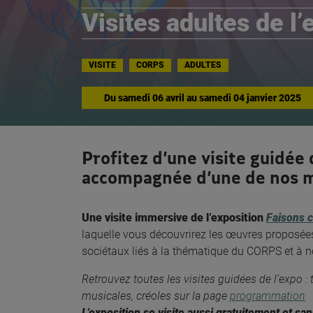
Visites adultes de l
VISITE
CORPS
ADULTES
Du
samedi 06 avril
au
samedi 04 janvier 2025
Profitez d’une visite guidée 
accompagnée d’une de nos mé
Une visite immersive de l’exposition
Faisons 
laquelle vous découvrirez les œuvres proposées
sociétaux liés à la thématique du CORPS
et à n
Retrouvez toutes les visites guidées de l’expo : t
musicales, créoles sur la page
programmation
L’exposition se visite aussi gratuitement et sa