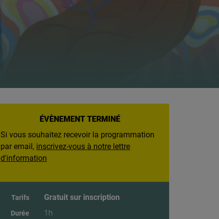
ÉVÈNEMENT TERMINÉ
Si vous souhaitez recevoir la programmation
par email,
inscrivez-vous à notre lettre
d'information
Gratuit sur inscription
Tarifs
1h
Durée