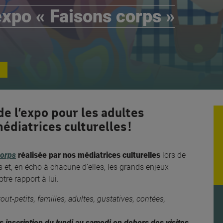
’expo « Faisons corps »
de l’expo pour les adultes
diatrices culturelles !
corps
réalisée par nos médiatrices culturelles
lors de
 et, en écho à chacune d’elles, les grands enjeux
otre rapport à lui.
out-petits, familles, adultes, gustatives, contées,
ns inscription du lundi au samedi en dehors des visites