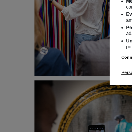
Me
co
Ev
am
Pe
ad
Un
po
Conna
Pers