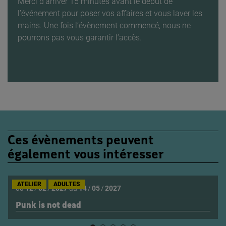
Merci d’arriver 15 minutes avant le début de
l’événement pour poser vos affaires et vous laver les
mains. Une fois l’évènement commencé, nous ne
pourrons pas vous garantir l’accès.
Ces évènements peuvent
également vous intéresser
ATELIER
ADULTES
du
12
/
02
/
2027
au
14
/
05
/
2027
Punk is not dead