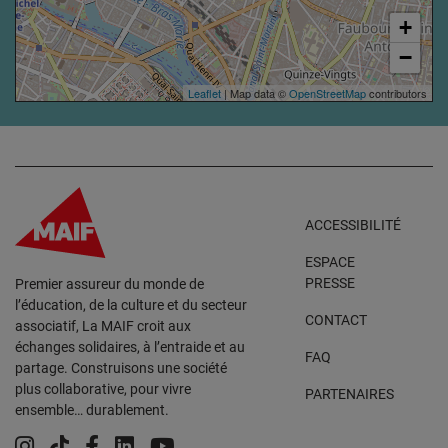
+
−
Leaflet
| Map data ©
OpenStreetMap
contributors
ACCESSIBILITÉ
ESPACE
PRESSE
Premier assureur du monde de
l’éducation, de la culture et du secteur
CONTACT
associatif, La MAIF croit aux
échanges solidaires, à l’entraide et au
FAQ
partage. Construisons une société
plus collaborative, pour vivre
PARTENAIRES
ensemble… durablement.
Instagram
Tiktok
Facebook
Linkedin
YouTube