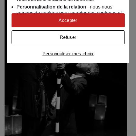
Personnalisation de la relation
: nous nous
servons de cookies pour adapter nos contenus et
personnaliser nos offres
Accepter
Univers publicitaire
: nous utilisons avec nos
partenaires des cookies pour afficher des
Refuser
publicités personnalisées
Connaître notre politique cookies et la liste de nos
Personnaliser mes choix
partenaires